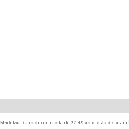
Descripción
Información adicional
Valoraciones (0)
Medidas:
diámetro de rueda de 30,48cm x pista de cuadrícu