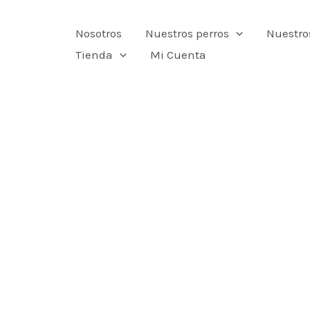
Ir
Nosotros
Nuestros perros
Nuestro
al
Tienda
Mi Cuenta
contenido