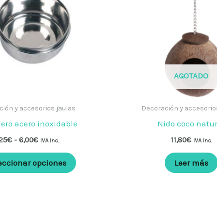
6,00€
variantes.
Las
opciones
se
pueden
AGOTADO
elegir
en
ión y accesorios jaulas
Decoración y accesorio
la
ro acero inoxidable
Nido coco natur
página
25
€
-
6,00
€
11,80
€
IVA Inc.
IVA Inc.
de
producto
eccionar opciones
Leer más