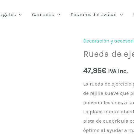
s gatos
Camadas
Petauros del azúcar
Decoración y accesori
Rueda
Rueda de ej
de
ejercicio
47,95
€
Silent
IVA Inc.
Runner
La rueda de ejercicio
PRO
de rejilla suave que p
cantidad
prevenir lesiones a la
La placa frontal abier
pista de cuadrícula 
óptimo al ayudar a ma