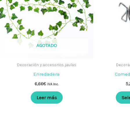
AGOTADO
Decoración y accesorios jaulas
Decorac
Enredadera
Comede
6,66
€
5,
IVA Inc.
Leer más
Sel