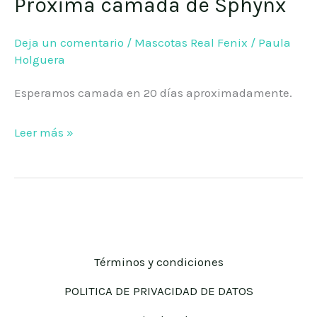
Próxima camada de Sphynx
Próxima
camada
Deja un comentario
/
Mascotas Real Fenix
/
Paula
de
Holguera
Sphynx
Esperamos camada en 20 días aproximadamente.
Leer más »
Términos y condiciones
POLITICA DE PRIVACIDAD DE DATOS